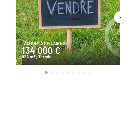
TALMONT ST HILAIRE 85
TA
134 000 €
3
2
924 m
, Terrain
91