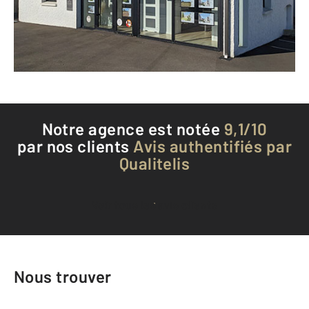
Envoyer un message
Téléphoner à l'agence
Notre agence est notée
9,1/10
par nos clients
Avis authentifiés par
Qualitelis
Voir tous les avis clients
Nous trouver