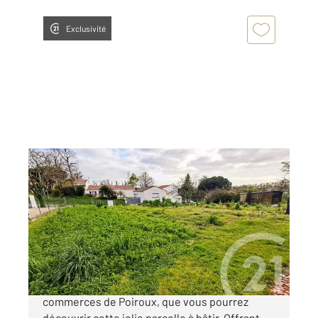
Exclusivité
POIROUX 85
2
410 m
Ref : 2442
Terrain à vendre
52 000 €
C'est dans une rue calme à proximité des
commerces de Poiroux, que vous pourrez
découvrir cette jolie parcelle à bâtir. Offrant