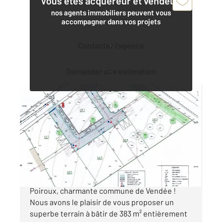
Vous êtes acquéreur et vendeur,
nos agents immobiliers peuvent vous
accompagner dans vos projets
Contacter l'agence
Demander une estimation
POIROUX 85
2
383 m
Ref : 2437
Terrain à vendre
66 000 €
Découvrez une opportunité exceptionnelle à
Poiroux, charmante commune de Vendée !
Nous avons le plaisir de vous proposer un
superbe terrain à bâtir de 383 m² entièrement