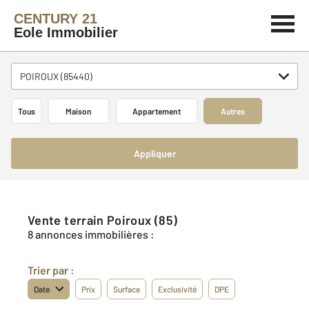
CENTURY 21
Eole Immobilier
POIROUX (85440)
Tous
Maison
Appartement
Autres
Appliquer
Vente terrain Poiroux (85)
8 annonces immobilières :
Trier par :
Date
Prix
Surface
Exclusivité
DPE