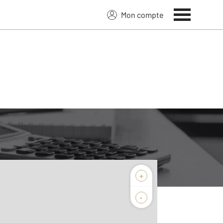
Mon compte
+
-